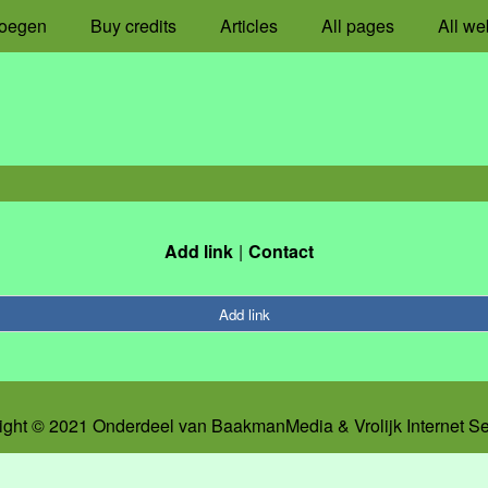
oegen
Buy credits
Articles
All pages
All we
Add link
Contact
Add link
ight © 2021 Onderdeel van
BaakmanMedia
&
Vrolijk Internet S